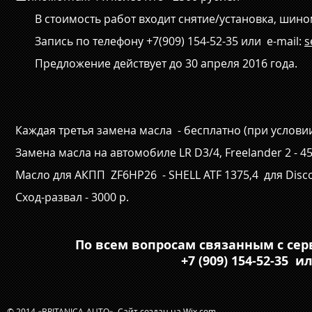
В стоимость работ входит снятие/установка, шиномо
Запись по телефону +7(909) 154-52-35 или e-mail:
s
Предложение действует до 30 апреля 2016 года.
Каждая третья замена масла - бесплатно (при услови
Замена масла на автомобиле LR D3/4, Freelander 2 - 4
Масло для АКПП ZF6HP26 - SHELL ATF 1375,4 для Discover
Сход-развал - 3000 р.
По всем вопросам связанным с се
+7 (909) 154-52-35 
© 2014 «BRITANICA-AUTO».​ Сайт создан на
Wix.com